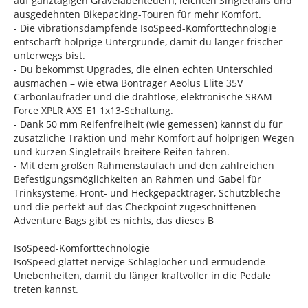
auf ganztägigen Gravelabenteuern, leichten Singletrails und
ausgedehnten Bikepacking-Touren für mehr Komfort.
- Die vibrationsdämpfende IsoSpeed-Komforttechnologie
entschärft holprige Untergründe, damit du länger frischer
unterwegs bist.
- Du bekommst Upgrades, die einen echten Unterschied
ausmachen – wie etwa Bontrager Aeolus Elite 35V
Carbonlaufräder und die drahtlose, elektronische SRAM
Force XPLR AXS E1 1x13-Schaltung.
- Dank 50 mm Reifenfreiheit (wie gemessen) kannst du für
zusätzliche Traktion und mehr Komfort auf holprigen Wegen
und kurzen Singletrails breitere Reifen fahren.
- Mit dem großen Rahmenstaufach und den zahlreichen
Befestigungsmöglichkeiten an Rahmen und Gabel für
Trinksysteme, Front- und Heckgepäckträger, Schutzbleche
und die perfekt auf das Checkpoint zugeschnittenen
Adventure Bags gibt es nichts, das dieses B
IsoSpeed-Komforttechnologie
IsoSpeed glättet nervige Schlaglöcher und ermüdende
Unebenheiten, damit du länger kraftvoller in die Pedale
treten kannst.