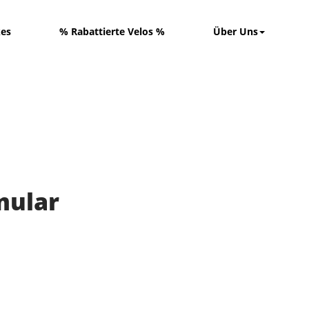
kes
% Rabattierte Velos %
Über Uns
mular