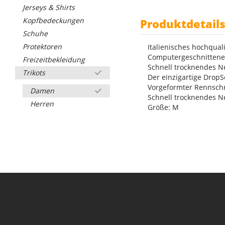
Jerseys & Shirts
Kopfbedeckungen
Produktdetail
Schuhe
Protektoren
Italienisches hochqual
Computergeschnittenes
Freizeitbekleidung
Schnell trocknendes Ne
Trikots
Der einzigartige Drop
Vorgeformter Rennschn
Damen
Schnell trocknendes Ne
Herren
Größe: M