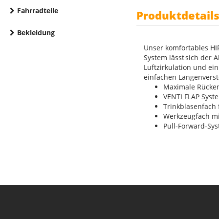
Fahrradteile
Produktdetail
Bekleidung
Unser komfortables HI
System lässt sich der 
Luftzirkulation und ei
einfachen Längenverst
Maximale Rücke
VENTI FLAP Syst
Trinkblasenfach 
Werkzeugfach mit
Pull-Forward-Sys