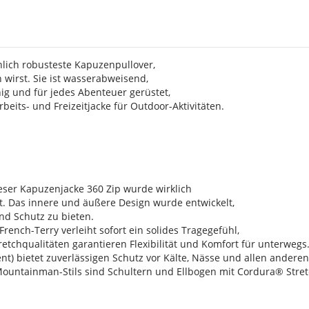
s
nlich robusteste Kapuzenpullover,
 wirst. Sie ist wasserabweisend,
ig und für jedes Abenteuer gerüstet,
beits- und Freizeitjacke für Outdoor-Aktivitäten.
eser Kapuzenjacke 360 Zip wurde wirklich
t. Das innere und äußere Design wurde entwickelt,
nd Schutz zu bieten.
rench-Terry verleiht sofort ein solides Tragegefühl,
retchqualitäten garantieren Flexibilität und Komfort für unterwe
nt) bietet zuverlässigen Schutz vor Kälte, Nässe und allen ander
ountainman-Stils sind Schultern und Ellbogen mit Cordura® Stretc