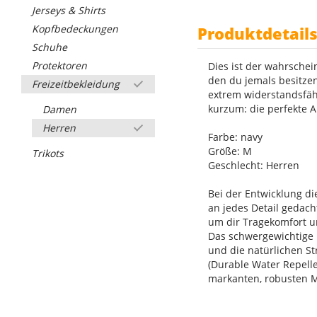
Jerseys & Shirts
Kopfbedeckungen
Produktdetail
Schuhe
Protektoren
Dies ist der wahrschei
den du jemals besitzen
Freizeitbekleidung
extrem widerstandsfäh
kurzum: die perfekte Ar
Damen
Herren
Farbe: navy
Größe: M
Trikots
Geschlecht: Herren
Bei der Entwicklung di
an jedes Detail gedach
um dir Tragekomfort u
Das schwergewichtige F
und die natürlichen St
(Durable Water Repelle
markanten, robusten M