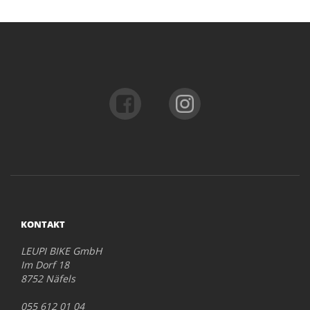
KONTAKT
LEUPI BIKE GmbH
Im Dorf 18
8752 Näfels
055 612 01 04