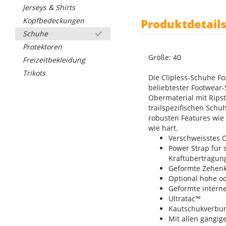
Jerseys & Shirts
Kopfbedeckungen
Produktdetail
Schuhe
Protektoren
Größe: 40
Freizeitbekleidung
Trikots
Die Clipless-Schuhe F
beliebtester Footwear
Obermaterial mit Ripst
trailspezifischen Schu
robusten Features wie 
wie hart.
Verschweisstes 
Power Strap für 
Kraftübertragung
Geformte Zehenk
Optional hohe od
Geformte interne
Ultratac™
Kautschukverbun
Mit allen gängig