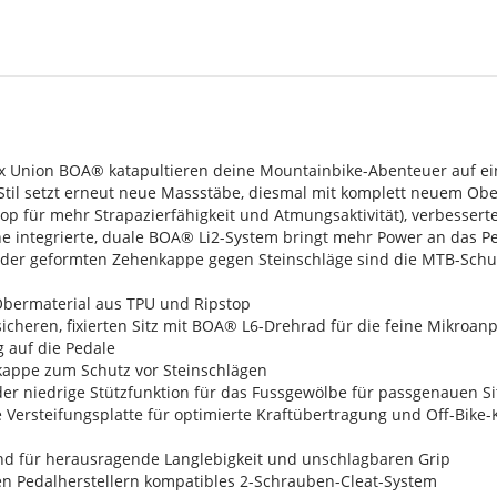
s
ox Union BOA® katapultieren deine Mountainbike-Abenteuer auf ein
-Stil setzt erneut neue Massstäbe, diesmal mit komplett neuem Ob
op für mehr Strapazierfähigkeit und Atmungsaktivität), verbessert
he integrierte, duale BOA® Li2-System bringt mehr Power an das P
der geformten Zehenkappe gegen Steinschläge sind die MTB-Schuhe F
Obermaterial aus TPU und Ripstop
sicheren, fixierten Sitz mit BOA® L6-Drehrad für die feine Mikroa
 auf die Pedale
appe zum Schutz vor Steinschlägen
er niedrige Stützfunktion für das Fussgewölbe für passgenauen Si
 Versteifungsplatte für optimierte Kraftübertragung und Off-Bike
d für herausragende Langlebigkeit und unschlagbaren Grip
en Pedalherstellern kompatibles 2-Schrauben-Cleat-System