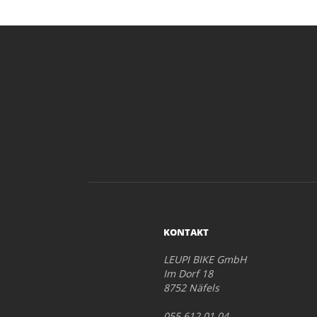
KONTAKT
LEUPI BIKE GmbH
Im Dorf 18
8752 Näfels
055 612 01 04