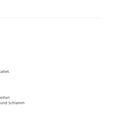
attet.
omfort
z und Schlamm