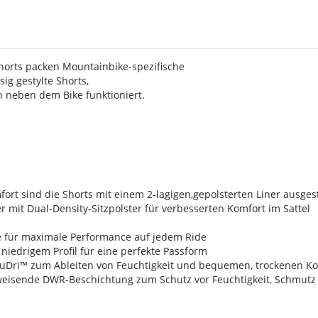
s
orts packen Mountainbike-spezifische
sig gestylte Shorts,
h neben dem Bike funktioniert.
ort sind die Shorts mit einem 2-lagigen,gepolsterten Liner ausgest
mit Dual-Density-Sitzpolster für verbesserten Komfort im Sattel
 für maximale Performance auf jedem Ride
 niedrigem Profil für eine perfekte Passform
uDri™ zum Ableiten von Feuchtigkeit und bequemen, trockenen K
weisende DWR-Beschichtung zum Schutz vor Feuchtigkeit, Schmut