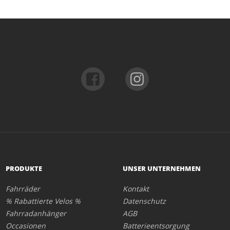
PRODUKTE
UNSER UNTERNEHMEN
Fahrräder
Kontakt
% Rabattierte Velos %
Datenschutz
Fahrradanhänger
AGB
Occasionen
Batterieentsorgung