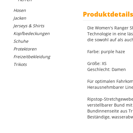
Hosen
Produktdetail
Jacken
Jerseys & Shirts
Die Women's Ranger Sh
Kopfbedeckungen
Technologie in eine läs
die sowohl auf als auc
Schuhe
Protektoren
Farbe: purple haze
Freizeitbekleidung
Größe: XS
Trikots
Geschlecht: Damen
Für optimalen Fahrkomf
Herausnehmbarer Liner 
Ripstop-Stretchgewebe
verstellbarer Bund mit
Bundinnenseite aus Tr
Beständige, wasserab