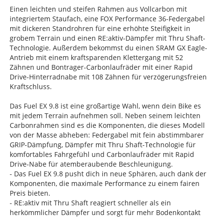
Einen leichten und steifen Rahmen aus Vollcarbon mit
integriertem Staufach, eine FOX Performance 36-Federgabel
mit dickeren Standrohren für eine erhöhte Steifigkeit in
grobem Terrain und einen RE:aktiv-Dämpfer mit Thru Shaft-
Technologie. Außerdem bekommst du einen SRAM GX Eagle-
Antrieb mit einem kraftsparenden Klettergang mit 52
Zähnen und Bontrager-Carbonlaufräder mit einer Rapid
Drive-Hinterradnabe mit 108 Zähnen für verzögerungsfreien
Kraftschluss.
Das Fuel EX 9.8 ist eine großartige Wahl, wenn dein Bike es
mit jedem Terrain aufnehmen soll. Neben seinem leichten
Carbonrahmen sind es die Komponenten, die dieses Modell
von der Masse abheben: Federgabel mit fein abstimmbarer
GRIP-Dämpfung, Dämpfer mit Thru Shaft-Technologie für
komfortables Fahrgefühl und Carbonlaufräder mit Rapid
Drive-Nabe für atemberaubende Beschleunigung.
- Das Fuel EX 9.8 pusht dich in neue Sphären, auch dank der
Komponenten, die maximale Performance zu einem fairen
Preis bieten.
- RE:aktiv mit Thru Shaft reagiert schneller als ein
herkömmlicher Dämpfer und sorgt für mehr Bodenkontakt