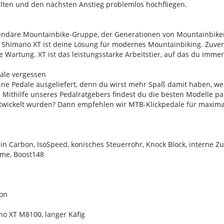
alten und den nächsten Anstieg problemlos hochfliegen.
gendäre Mountainbike-Gruppe, der Generationen von Mountainbiker:
l, Shimano XT ist deine Lösung für modernes Mountainbiking. Zuve
ve Wartung. XT ist das leistungsstarke Arbeitstier, auf das du imme
dale vergessen
hne Pedale ausgeliefert, denn du wirst mehr Spaß damit haben, we
Mithilfe unseres Pedalratgebers findest du die besten Modelle pa
twickelt wurden? Dann empfehlen wir MTB-Klickpedale für maximale
 Carbon, IsoSpeed, konisches Steuerrohr, Knock Block, interne Z
me, Boost148
on
o XT M8100, langer Käfig