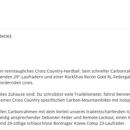
s
 SMOKE
 ein renntaugliches Cross Country-Hardtail. Sein schneller Carbo
ollenden 29"-Laufrädern und einer RockShox Recon Gold RL-Federg
fordernden Lines.
eites Zuhause sind. Du schrubbst viele Trailkilometer, fährst Renne
eines Cross Country-spezifischen Carbon-Mountainbikes mit IsoSpe
eifen Carbonrahmen mit dem Vorteil unseres trailentschärfenden I
dig ansprechender DebonAir-Feder und Remote-Lockout, einen le
nd 29-zöllige schlauchlose Bontrager Kovee Comp 23-Laufräder.