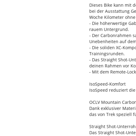
Dieses Bike kann mit 
bei der Ausstattung G
Woche Kilometer ohne E
- Die höherwertige Ga
rauem Untergrund.
- Der Carbonrahmen sa
Unebenheiten auf dem T
- Die soliden XC-Kompo
Trainingsrunden.
- Das Straight Shot-Un
deinen Rahmen vor Kon
- Mit dem Remote-Lock
IsoSpeed-Komfort
IsoSpeed reduziert die 
OCLV Mountain Carbo
Dank exklusiver Materi
das von Trek speziell 
Straight Shot-Unterroh
Das Straight Shot-Unte