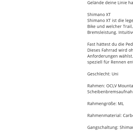
Gelände deine Linie h
Shimano XT
Shimano XT ist die le
Bike und welcher Trai
Bremsleistung. Intuiti
Fast hättest du die Pe
Dieses Fahrrad wird o
Anforderungen wählst. 
speziell für Rennen en
Geschlecht: Uni
Rahmen: OCLV Mountain
Scheibenbremsaufnah
Rahmengröße: ML
Rahmenmaterial: Carb
Gangschaltung: Shiman