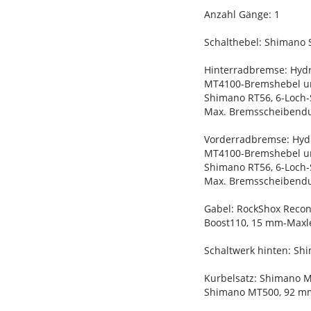
Anzahl Gänge: 1
Schalthebel: Shimano 
Hinterradbremse: Hyd
MT4100-Bremshebel u
Shimano RT56, 6-Loch
Max. Bremsscheibend
Vorderradbremse: Hyd
MT4100-Bremshebel u
Shimano RT56, 6-Loch
Max. Bremsscheibend
Gabel: RockShox Recon
Boost110, 15 mm-Maxl
Schaltwerk hinten: Sh
Kurbelsatz: Shimano M
Shimano MT500, 92 mm,