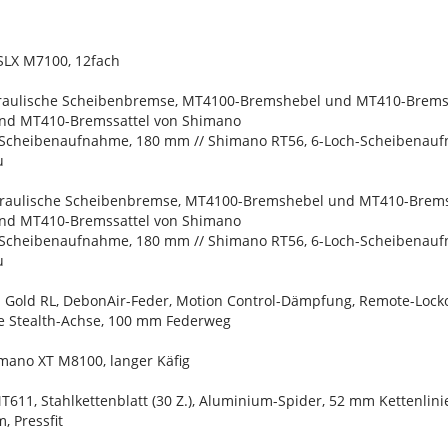
SLX M7100, 12fach
raulische Scheibenbremse, MT4100-Bremshebel und MT410-Bremssa
nd MT410-Bremssattel von Shimano
-Scheibenaufnahme, 180 mm // Shimano RT56, 6-Loch-Scheibenau
u
raulische Scheibenbremse, MT4100-Bremshebel und MT410-Bremss
nd MT410-Bremssattel von Shimano
-Scheibenaufnahme, 180 mm // Shimano RT56, 6-Loch-Scheibenau
u
 Gold RL, DebonAir-Feder, Motion Control-Dämpfung, Remote-Locko
e Stealth-Achse, 100 mm Federweg
imano XT M8100, langer Käfig
T611, Stahlkettenblatt (30 Z.), Aluminium-Spider, 52 mm Kettenli
 Pressfit