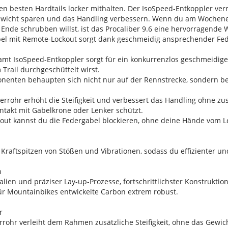
den besten Hardtails locker mithalten. Der IsoSpeed-Entkoppler v
ewicht sparen und das Handling verbessern. Wenn du am Wochene
nde schrubben willst, ist das Procaliber 9.6 eine hervorragende 
bel mit Remote-Lockout sorgt dank geschmeidig ansprechender Fed
mt IsoSpeed-Entkoppler sorgt für ein konkurrenzlos geschmeidiges
rail durchgeschüttelt wirst.
nenten behaupten sich nicht nur auf der Rennstrecke, sondern beg
terrohr erhöht die Steifigkeit und verbessert das Handling ohne z
takt mit Gabelkrone oder Lenker schützt.
out kannst du die Federgabel blockieren, ohne deine Hände vom
Kraftspitzen von Stößen und Vibrationen, sodass du effizienter und 
n
alien und präziser Lay-up-Prozesse, fortschrittlichster Konstrukti
für Mountainbikes entwickelte Carbon extrem robust.
r
rrohr verleiht dem Rahmen zusätzliche Steifigkeit, ohne das Gewi