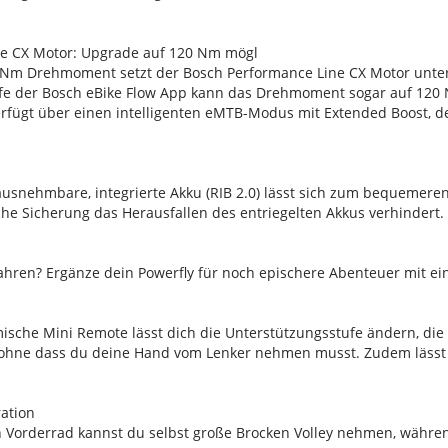
ne CX Motor: Upgrade auf 120 Nm mögl
Nm Drehmoment setzt der Bosch Performance Line CX Motor unter
fe der Bosch eBike Flow App kann das Drehmoment sogar auf 120 
rfügt über einen intelligenten eMTB-Modus mit Extended Boost, de
ausnehmbare, integrierte Akku (RIB 2.0) lässt sich zum bequemer
he Sicherung das Herausfallen des entriegelten Akkus verhindert.
 fahren? Ergänze dein Powerfly für noch epischere Abenteuer mit 
sche Mini Remote lässt dich die Unterstützungsstufe ändern, die 
 ohne dass du deine Hand vom Lenker nehmen musst. Zudem lässt s
ation
 Vorderrad kannst du selbst große Brocken Volley nehmen, während