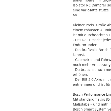
abnehmbarem, integrie
Isolator RC Dämpfer s
eine Variosattelstütz
ab.
Kleiner Preis. Große A
einem robusten Alumin
ist mit durchdachten T
- Das Rail+ macht jede
Endurorunden.
- Das kraftvolle Bosc
kannst.
- Geometrie und Fahrw
noch mehr Anpassungs
- Du brauchst noch me
erhöhen.
- Der RIB 2.0 Akku mit
entnehmen und ist für
Bosch Performance Li
Mit standardmäßig 85 
Maßstäbe – und mithil
Bosch Smart System ve