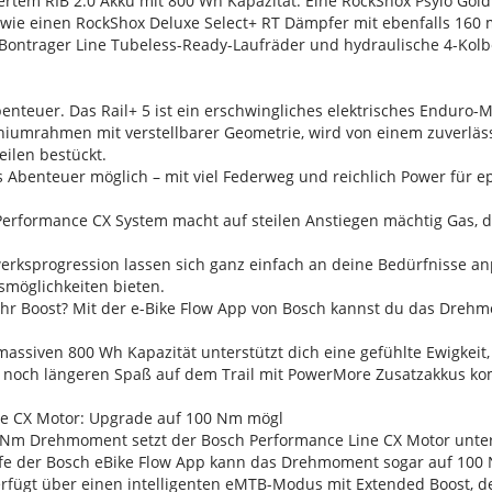
rtem RIB 2.0 Akku mit 800 Wh Kapazität. Eine RockShox Psylo Gol
owie einen RockShox Deluxe Select+ RT Dämpfer mit ebenfalls 16
e, Bontrager Line Tubeless-Ready-Laufräder und hydraulische 4-K
benteuer. Das Rail+ 5 ist ein erschwingliches elektrisches Enduro
iumrahmen mit verstellbarer Geometrie, wird von einem zuverlä
eilen bestückt.
s Abenteuer möglich – mit viel Federweg und reichlich Power für 
h Performance CX System macht auf steilen Anstiegen mächtig Gas,
erksprogression lassen sich ganz einfach an deine Bedürfnisse a
möglichkeiten bieten.
hr Boost? Mit der e-Bike Flow App von Bosch kannst du das Drehm
 massiven 800 Wh Kapazität unterstützt dich eine gefühlte Ewigkeit
 noch längeren Spaß auf dem Trail mit PowerMore Zusatzakkus ko
ne CX Motor: Upgrade auf 100 Nm mögl
Nm Drehmoment setzt der Bosch Performance Line CX Motor unter
fe der Bosch eBike Flow App kann das Drehmoment sogar auf 100 
rfügt über einen intelligenten eMTB-Modus mit Extended Boost, de