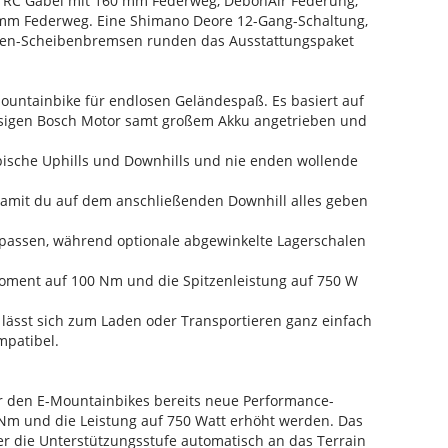
d RC Gabel mit 160 mm Federweg, DebonAir Federung,
0 mm Federweg. Eine Shimano Deore 12-Gang-Schaltung,
olben-Scheibenbremsen runden das Ausstattungspaket
-Mountainbike für endlosen Geländespaß. Es basiert auf
ssigen Bosch Motor samt großem Akku angetrieben und
epische Uphills und Downhills und nie enden wollende
 damit du auf dem anschließenden Downhill alles geben
npassen, während optionale abgewinkelte Lagerschalen
oment auf 100 Nm und die Spitzenleistung auf 750 W
, lässt sich zum Laden oder Transportieren ganz einfach
mpatibel.
 den E-Mountainbikes bereits neue Performance-
Nm und die Leistung auf 750 Watt erhöht werden. Das
r die Unterstützungsstufe automatisch an das Terrain