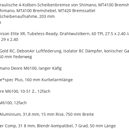
aulische 4-Kolben-Scheibenbremse von Shimano, MT4100 Bremsheb
himano, MT4100 Bremshebel, MT420 Bremssattel
-Scheibenaufnahme, 203 mm
u
ison Elite XR, Tubeless-Ready, Drahtwulstkern, 60 TPI, 27.5 x 2.40 
 29 x 2.40
Gold RC, DebonAir Luftfederung, Isolator RC Dämpfer, konischer G
 160 mm Federweg
imano Deore M6100, langer Käfig
n e*spec Plus, 160 mm Kurbelarmlänge
e M6100, 10-51 Z., 12fach
M6100, 12fach
 Aluminium, 31,8 mm, 15 mm Rise, 750 mm Breite
er Comp, 31 8 mm, Blendr-kompatibel, 7 Grad, 50 mm Länge