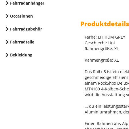
Fahrradanhänger
Occasionen
Produktdetail
Fahrradzubehör
Farbe: LITHIUM GREY
Fahrradteile
Geschlecht: Uni
Rahmengröße: XL
Bekleidung
Rahmengröße: XL
Das Rail+ 5 ist ein el
geschmeidige Effizien
einem RockShox Deluxe
MT4100 4-Kolben-Schei
wird die Ausstattung v
… du ein leistungsstar
Aluminiumrahmen, der 
Einen Rahmen aus Alp