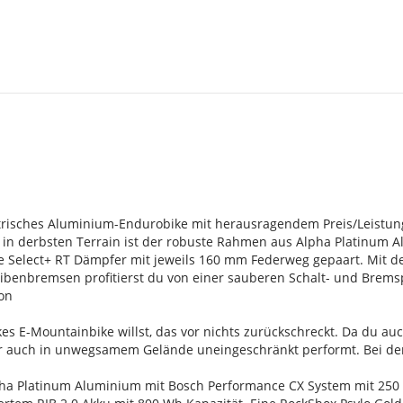
s
ektrisches Aluminium-Endurobike mit herausragendem Preis/Leistun
z in derbsten Terrain ist der robuste Rahmen aus Alpha Platinum 
 Select+ RT Dämpfer mit jeweils 160 mm Federweg gepaart. Mit 
benbremsen profitierst du von einer sauberen Schalt- und Bremsp
on
kes E-Mountainbike willst, das vor nichts zurückschreckt. Da du auc
auch in unwegsamem Gelände uneingeschränkt performt. Bei den 
ha Platinum Aluminium mit Bosch Performance CX System mit 25