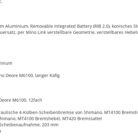
.
 Aluminium, Removable Integrated Battery (RIB 2.0), konisches St
euersatz, per Mino Link verstellbare Geometrie, verstellbares Hebel
minium
o Deore M6100, langer Käfig
Deore M6100, 12fach
aulische 4-Kolben-Scheibenbremse von Shimano, MT4100 Bremsheb
himano, MT4100 Bremshebel, MT420 Bremssattel
-Scheibenaufnahme, 203 mm
u