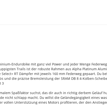
s
uminium-Endurobike mit ganz viel Power und jeder Menge Federweg f
uppigsten Trails ist der robuste Rahmen aus Alpha Platinum Alum
 Select+ RT Dämpfer mit jeweils 160 mm Federweg gepaart. Du b
bs und die präzise Bremsleistung der SRAM DB 8 4-Kolben-Scheibe
R 3
malem Spaßfaktor suchst, das dir auch in richtig derbem Geläuf h
de nicht schlapp macht. Du willst die Geländegängigkeit eines wa
der vollen Unterstützung eines Motors profitieren, der den Anstie