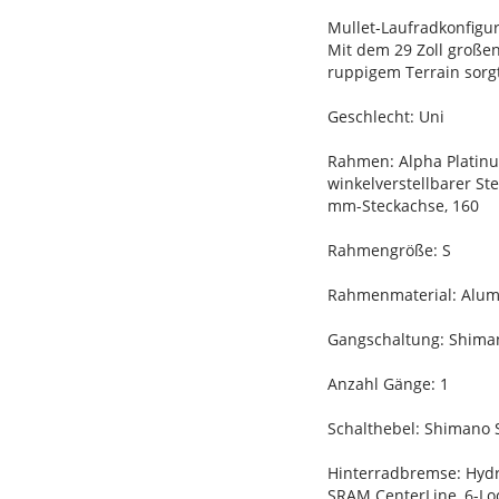
Mullet-Laufradkonfigur
Mit dem 29 Zoll großen
ruppigem Terrain sorgt
Geschlecht: Uni
Rahmen: Alpha Platinum
winkelverstellbarer St
mm-Steckachse, 160
Rahmengröße: S
Rahmenmaterial: Alu
Gangschaltung: Shiman
Anzahl Gänge: 1
Schalthebel: Shimano 
Hinterradbremse: Hyd
SRAM CenterLine, 6-L