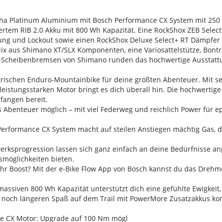
ha Platinum Aluminium mit Bosch Performance CX System mit 25
rtem RIB 2.0 Akku mit 800 Wh Kapazität. Eine RockShox ZEB Selec
ng und Lockout sowie einen RockShox Deluxe Select+ RT Dämpfer 
ix aus Shimano XT/SLX Komponenten, eine Variosattelstütze, Bont
n-Scheibenbremsen von Shimano runden das hochwertige Ausstatt
ektrischen Enduro-Mountainbike für deine größten Abenteuer. Mit s
istungsstarken Motor bringt es dich überall hin. Die hochwertige
rfangen bereit.
s Abenteuer möglich – mit viel Federweg und reichlich Power für 
h Performance CX System macht auf steilen Anstiegen mächtig Gas,
erksprogression lassen sich ganz einfach an deine Bedürfnisse a
möglichkeiten bieten.
hr Boost? Mit der e-Bike Flow App von Bosch kannst du das Drehm
 massiven 800 Wh Kapazität unterstützt dich eine gefühlte Ewigkeit
 noch längeren Spaß auf dem Trail mit PowerMore Zusatzakkus ko
ne CX Motor: Upgrade auf 100 Nm mögl