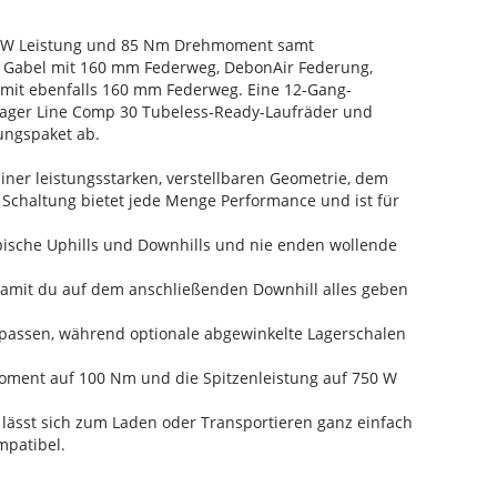
0 W Leistung und 85 Nm Drehmoment samt
t Gabel mit 160 mm Federweg, DebonAir Federung,
mit ebenfalls 160 mm Federweg. Eine 12-Gang-
rager Line Comp 30 Tubeless-Ready-Laufräder und
ungspaket ab.
einer leistungsstarken, verstellbaren Geometrie, dem
 Schaltung bietet jede Menge Performance und ist für
epische Uphills und Downhills und nie enden wollende
 damit du auf dem anschließenden Downhill alles geben
npassen, während optionale abgewinkelte Lagerschalen
oment auf 100 Nm und die Spitzenleistung auf 750 W
, lässt sich zum Laden oder Transportieren ganz einfach
mpatibel.