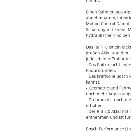
nimmt.
Einen Rahmen aus Alp
abnehmbarem, integrie
Motion Control Dämpfu
Schaltung mit einem M
hydraulische 4-Kolbe
Das Rail+ 8 ist ein el
großen Akku und dem le
jedes deiner Trailunte
- Das Rail+ macht jede
Endurorunden.
- Das kraftvolle Bosc
kannst.
- Geometrie und Fahrw
noch mehr Anpassungs
- Du brauchst noch me
erhöhen.
- Der RIB 2.0 Akku mit
entnehmen und ist für
Bosch Performance Li