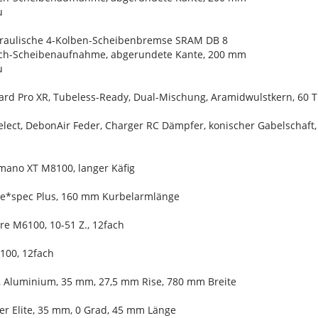
u
raulische 4-Kolben-Scheibenbremse SRAM DB 8
och-Scheibenaufnahme, abgerundete Kante, 200 mm
u
ard Pro XR, Tubeless-Ready, Dual-Mischung, Aramidwulstkern, 60 TP
lect, DebonAir Feder, Charger RC Dämpfer, konischer Gabelschaft,
imano XT M8100, langer Käfig
n e*spec Plus, 160 mm Kurbelarmlänge
e M6100, 10-51 Z., 12fach
100, 12fach
e, Aluminium, 35 mm, 27,5 mm Rise, 780 mm Breite
er Elite, 35 mm, 0 Grad, 45 mm Länge