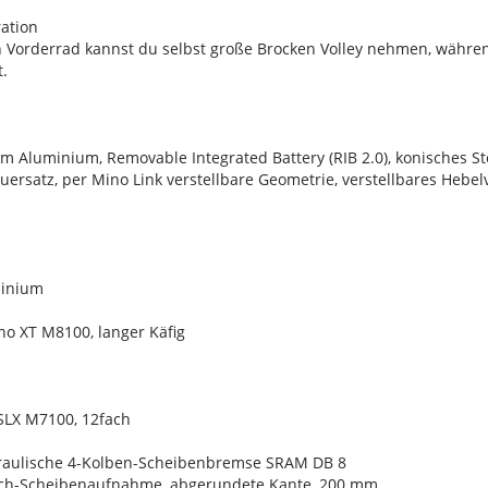
ation
 Vorderrad kannst du selbst große Brocken Volley nehmen, während
.
 Aluminium, Removable Integrated Battery (RIB 2.0), konisches St
euersatz, per Mino Link verstellbare Geometrie, verstellbares Hebel
minium
o XT M8100, langer Käfig
SLX M7100, 12fach
raulische 4-Kolben-Scheibenbremse SRAM DB 8
och-Scheibenaufnahme, abgerundete Kante, 200 mm